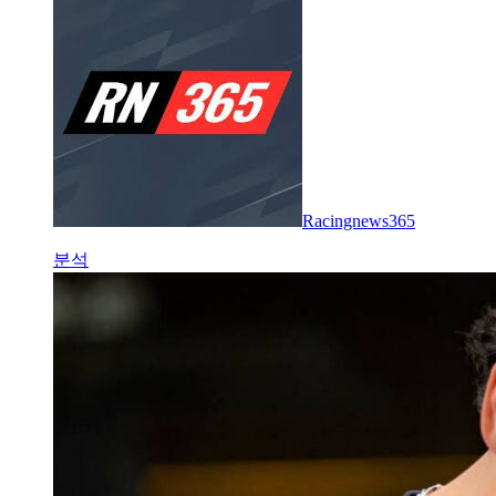
Racingnews365
분석