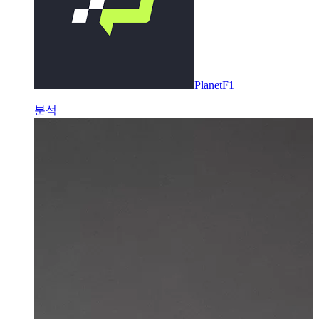
PlanetF1
분석