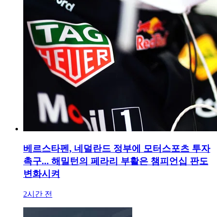
베르스타펜, 네덜란드 정부에 모터스포츠 투자
촉구... 해밀턴의 페라리 부활은 챔피언십 판도
변화시켜
2시간 전