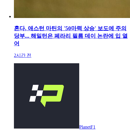
혼다, 애스턴 마틴의 '50마력 상승' 보도에 주의
당부... 해밀턴은 페라리 필름 데이 논란에 입 열
어
2시간 전
PlanetF1