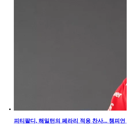
피티팔디, 해밀턴의 페라리 적응 찬사... 챔피언