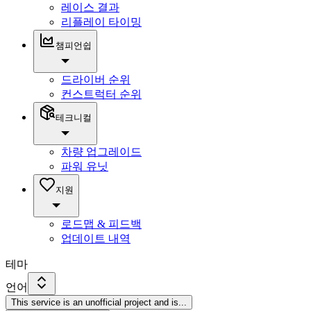
레이스 결과
리플레이 타이밍
챔피언쉽
드라이버 순위
컨스트럭터 순위
테크니컬
차량 업그레이드
파워 유닛
지원
로드맵 & 피드백
업데이트 내역
테마
언어
This service is an unofficial project and is
...