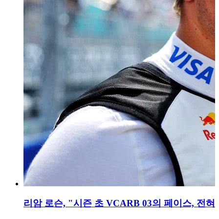
리암 로슨, "시즌 초 VCARB 03의 페이스, 전