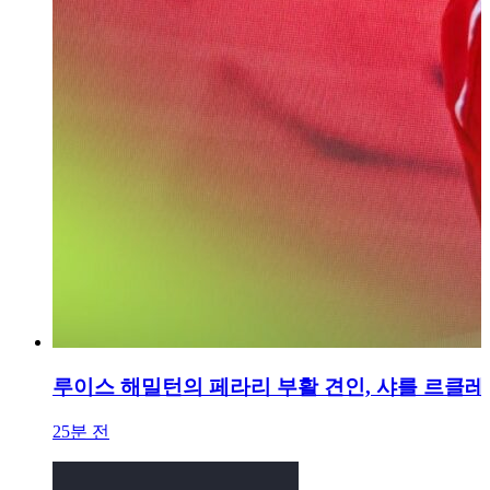
루이스 해밀턴의 페라리 부활 견인, 샤를 르클레르
25분 전