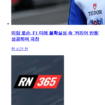
리암 로슨, F1 미래 불확실성 속 '커리어 반등'
성공하며 극찬
한 시간 전