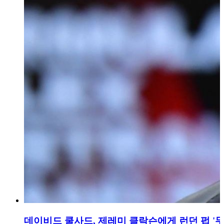
데이비드 쿨사드, 제레미 클락슨에게 런던 펍 '무료