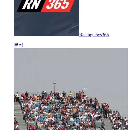
Racingnews365
분석