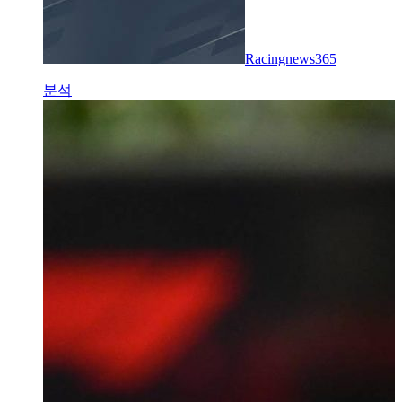
Racingnews365
분석