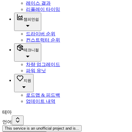
레이스 결과
리플레이 타이밍
챔피언쉽
드라이버 순위
컨스트럭터 순위
테크니컬
차량 업그레이드
파워 유닛
지원
로드맵 & 피드백
업데이트 내역
테마
언어
This service is an unofficial project and is
...