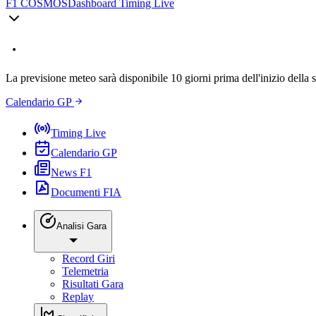
F1 COSMOS
Dashboard Timing Live
La previsione meteo sarà disponibile 10 giorni prima dell'inizio della 
Calendario GP
Timing Live
Calendario GP
News F1
Documenti FIA
Analisi Gara
Record Giri
Telemetria
Risultati Gara
Replay