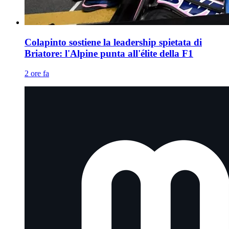
Colapinto sostiene la leadership spietata di
Briatore: l'Alpine punta all'élite della F1
2 ore fa