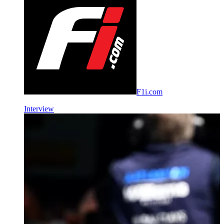
F1i.com
Interview