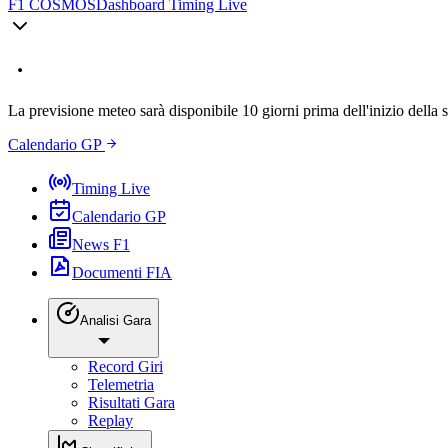
F1 COSMOS
Dashboard Timing Live
La previsione meteo sarà disponibile 10 giorni prima dell'inizio della 
Calendario GP
Timing Live
Calendario GP
News F1
Documenti FIA
Analisi Gara
Record Giri
Telemetria
Risultati Gara
Replay