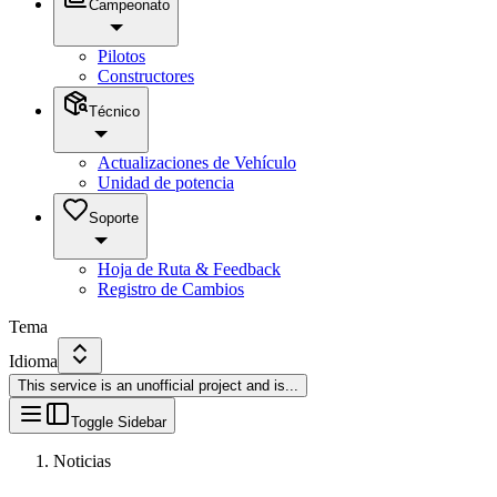
Campeonato
Pilotos
Constructores
Técnico
Actualizaciones de Vehículo
Unidad de potencia
Soporte
Hoja de Ruta & Feedback
Registro de Cambios
Tema
Idioma
This service is an unofficial project and is
...
Toggle Sidebar
Noticias