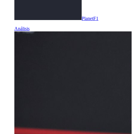
PlanetF1
Análisis