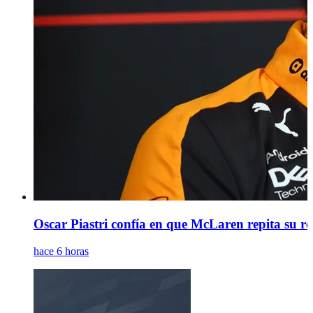
Oscar Piastri confía en que McLaren repita su 
hace 6 horas