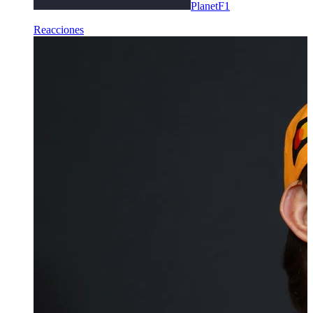
PlanetF1
Reacciones