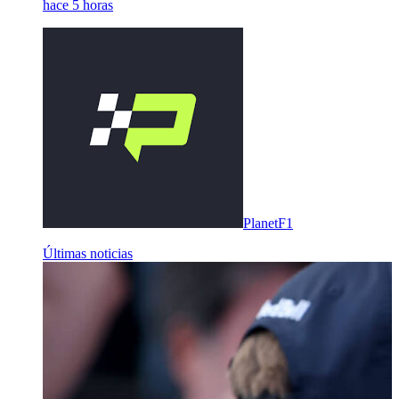
hace 5 horas
PlanetF1
Últimas noticias