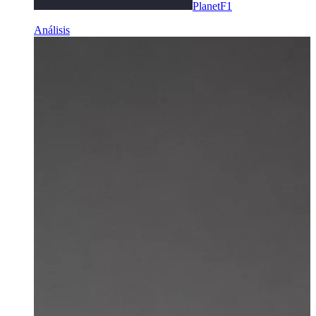
PlanetF1
Análisis