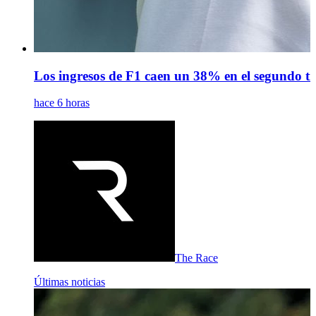
Los ingresos de F1 caen un 38% en el segundo tri
hace 6 horas
The Race
Últimas noticias