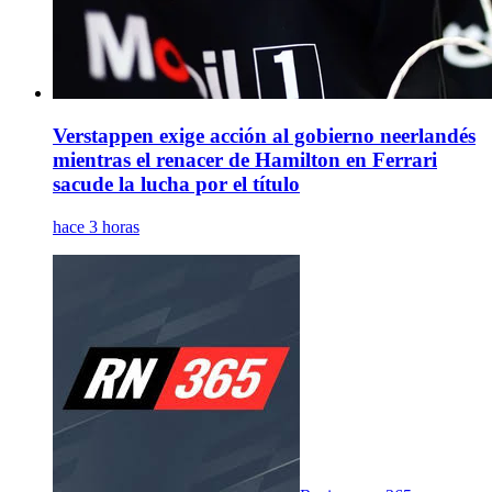
Verstappen exige acción al gobierno neerlandés
mientras el renacer de Hamilton en Ferrari
sacude la lucha por el título
hace 3 horas