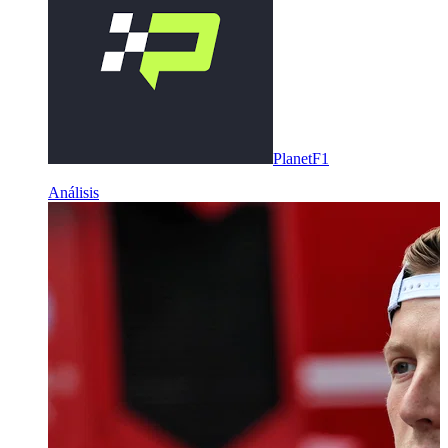
PlanetF1
Análisis