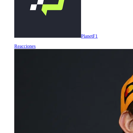
PlanetF1
Reacciones