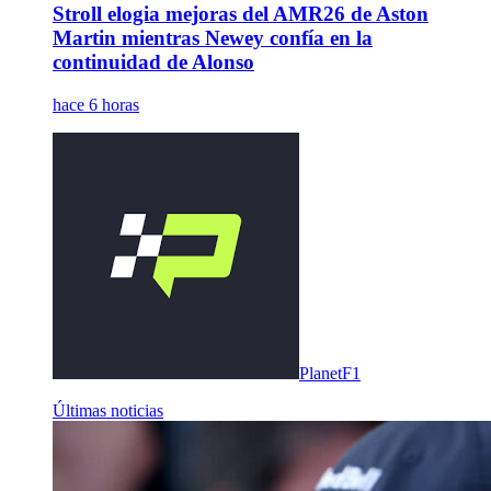
Stroll elogia mejoras del AMR26 de Aston
Martin mientras Newey confía en la
continuidad de Alonso
hace 6 horas
PlanetF1
Últimas noticias