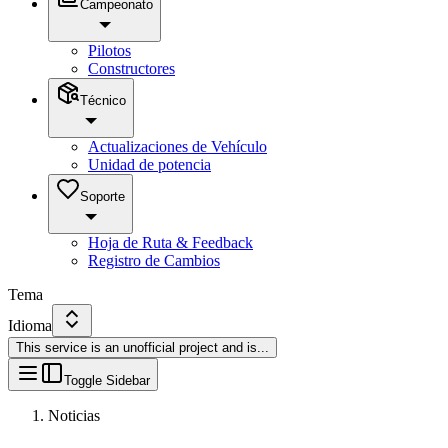
Campeonato
Pilotos
Constructores
Técnico
Actualizaciones de Vehículo
Unidad de potencia
Soporte
Hoja de Ruta & Feedback
Registro de Cambios
Tema
Idioma
This service is an unofficial project and is
...
Toggle Sidebar
Noticias