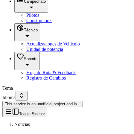
Campeonato
Pilotos
Constructores
Técnico
Actualizaciones de Vehículo
Unidad de potencia
Soporte
Hoja de Ruta & Feedback
Registro de Cambios
Tema
Idioma
This service is an unofficial project and is
...
Toggle Sidebar
Noticias