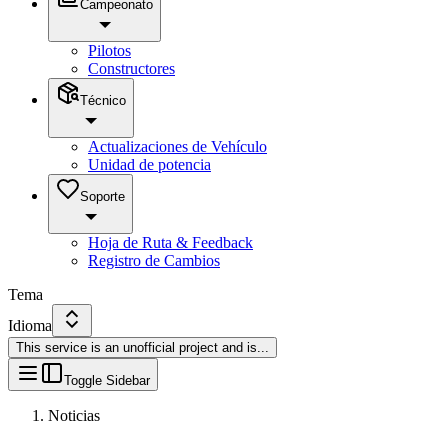
Campeonato
Pilotos
Constructores
Técnico
Actualizaciones de Vehículo
Unidad de potencia
Soporte
Hoja de Ruta & Feedback
Registro de Cambios
Tema
Idioma
This service is an unofficial project and is
...
Toggle Sidebar
Noticias