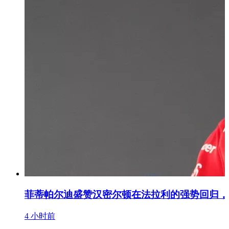
菲蒂帕尔迪盛赞汉密尔顿在法拉利的强势回归，
4 小时前