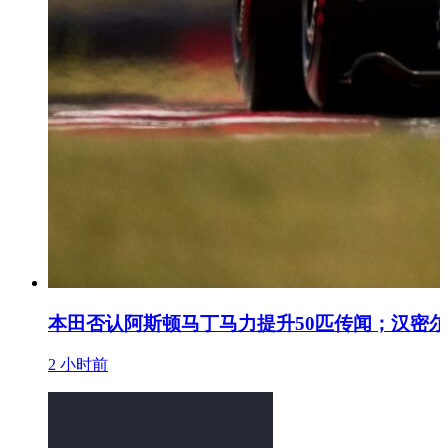
本田否认阿斯顿马丁马力提升50匹传闻；汉密
2 小时前