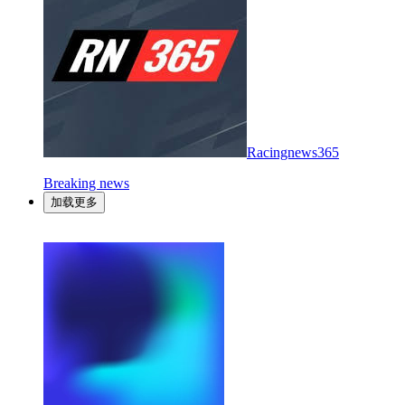
Racingnews365
Breaking news
加载更多