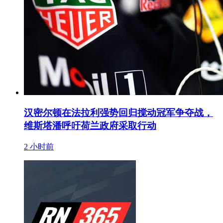
汉密尔顿在法拉利强势回归搅动冠军争夺战，
维斯塔潘呼吁荷兰政府采取行动
2 小时前