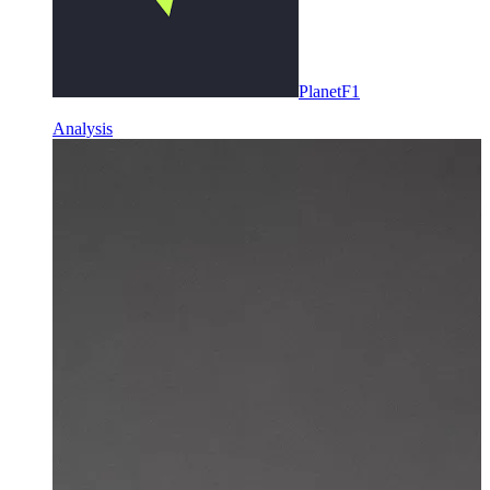
PlanetF1
Analysis