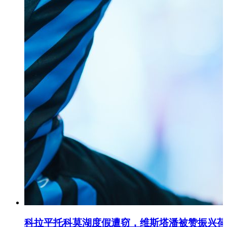
科拉平托科莫湖度假遭窃，维斯塔潘被赞振兴荷