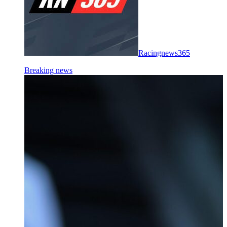
Racingnews365
Breaking news