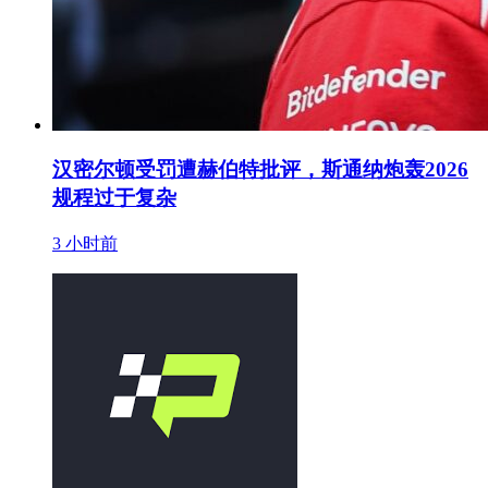
汉密尔顿受罚遭赫伯特批评，斯通纳炮轰2026
规程过于复杂
3 小时前