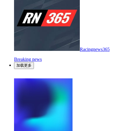
Racingnews365
Breaking news
加载更多