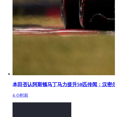
本田否认阿斯顿马丁马力提升50匹传闻；汉密
4 小时前