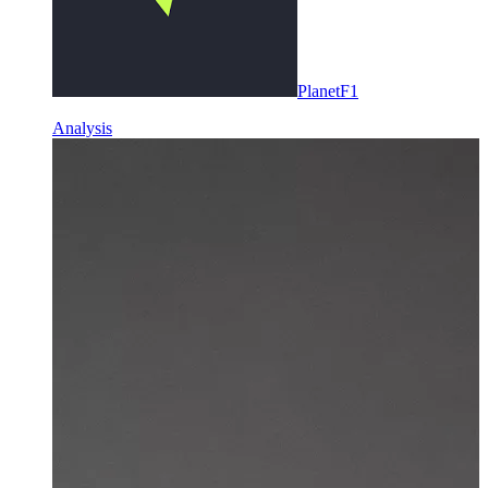
PlanetF1
Analysis