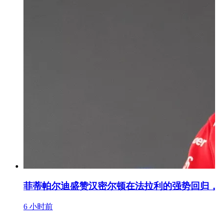
菲蒂帕尔迪盛赞汉密尔顿在法拉利的强势回归，
6 小时前