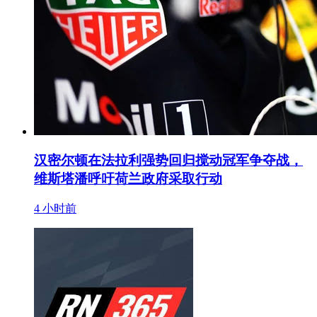
汉密尔顿在法拉利强势回归搅动冠军争夺战，
维斯塔潘呼吁荷兰政府采取行动
4 小时前