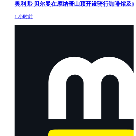
奥利弗·贝尔曼在摩纳哥山顶开设骑行咖啡馆及
1 小时前