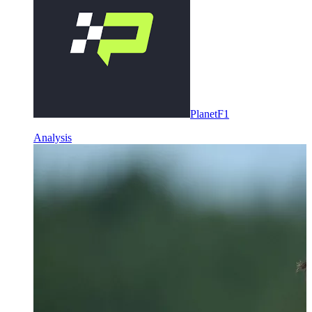
PlanetF1
Analysis