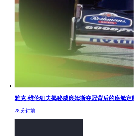
雅克·维伦纽夫揭秘威廉姆斯夺冠背后的座舱定
28 分钟前