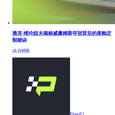
雅克·维伦纽夫揭秘威廉姆斯夺冠背后的座舱定
制秘诀
28 分钟前
PlanetF1