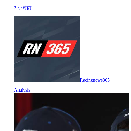
2 小时前
Racingnews365
Analysis