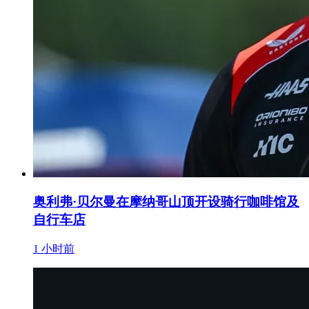
奥利弗·贝尔曼在摩纳哥山顶开设骑行咖啡馆及
自行车店
1 小时前