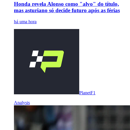
Honda revela Alonso como "alvo" do título,
mas asturiano só decide futuro após as férias
há uma hora
PlanetF1
Analysis