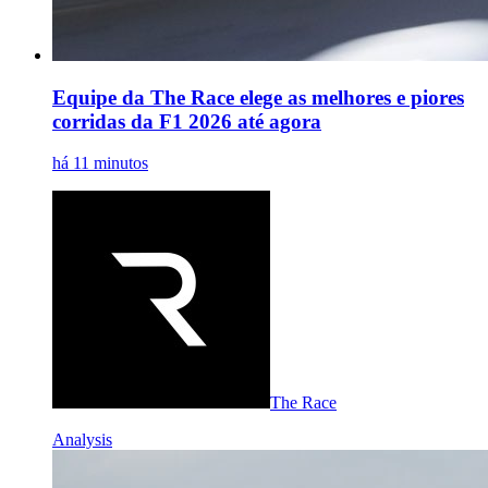
Equipe da The Race elege as melhores e piores
corridas da F1 2026 até agora
há 11 minutos
The Race
Analysis