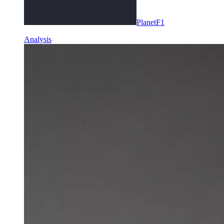
PlanetF1
Analysis