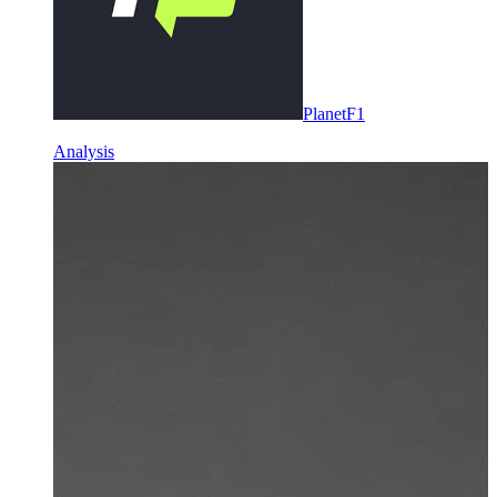
PlanetF1
Analysis