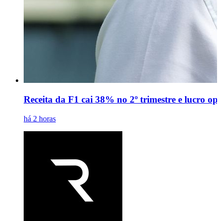
Receita da F1 cai 38% no 2º trimestre e lucro o
há 2 horas