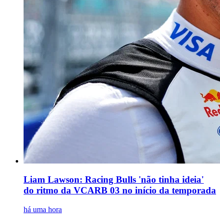
Liam Lawson: Racing Bulls 'não tinha ideia'
do ritmo da VCARB 03 no início da temporada
há uma hora