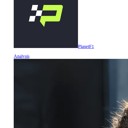
PlanetF1
Analysis