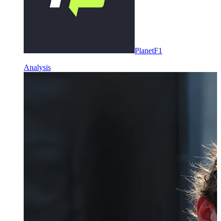
PlanetF1
Analysis