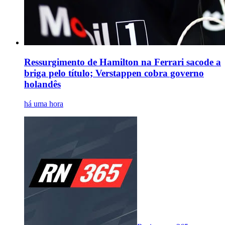
Ressurgimento de Hamilton na Ferrari sacode a
briga pelo título; Verstappen cobra governo
holandês
há uma hora