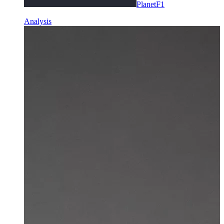
PlanetF1
Analysis