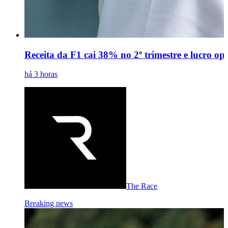
Receita da F1 cai 38% no 2º trimestre e lucro o
há 3 horas
The Race
Breaking news