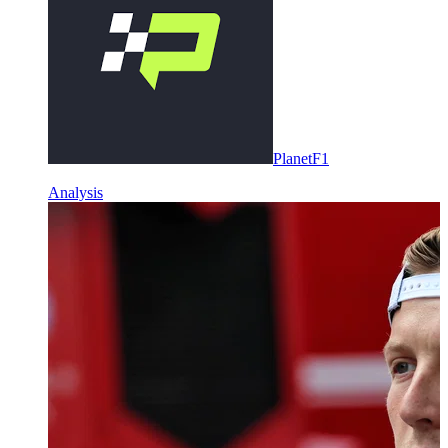
PlanetF1
Analysis