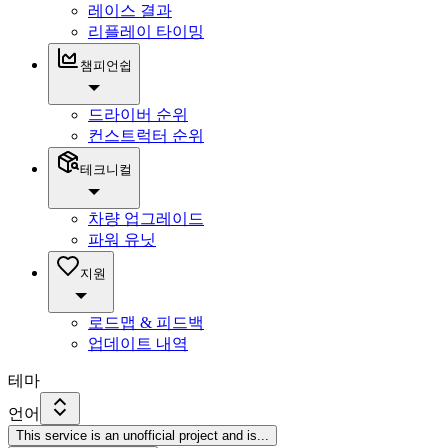
레이스 결과
리플레이 타이밍
챔피언쉽
드라이버 순위
컨스트럭터 순위
테크니컬
차량 업그레이드
파워 유닛
지원
로드맵 & 피드백
업데이트 내역
테마
언어
This service is an unofficial project and is
...