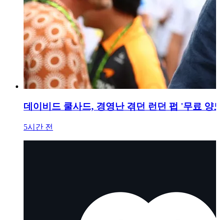
데이비드 쿨사드, 경영난 겪던 런던 펍 '무료 양도
5시간 전