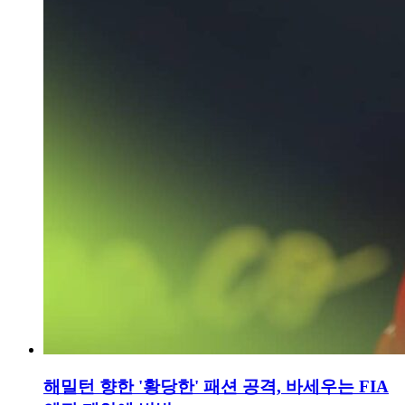
해밀턴 향한 '황당한' 패션 공격, 바세우는 FIA