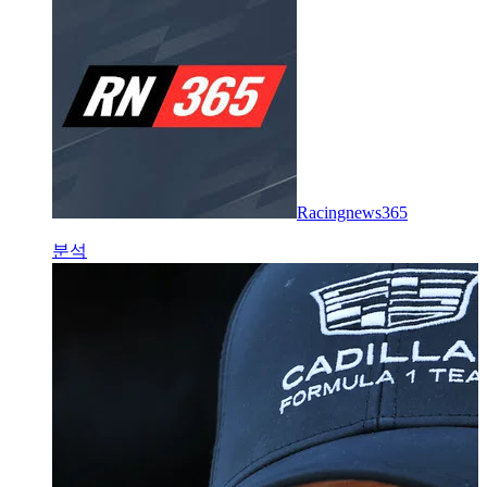
Racingnews365
분석