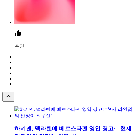
추천
하키넨, 맥라렌에 베르스타펜 영입 경고: "현재