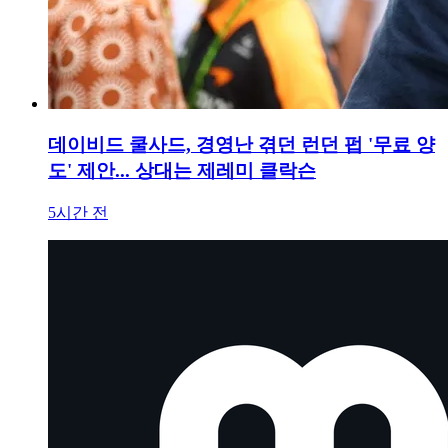
데이비드 쿨사드, 경영난 겪던 런던 펍 '무료 양
도' 제안... 상대는 제레미 클락슨
5시간 전