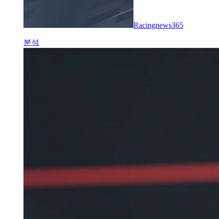
Racingnews365
분석