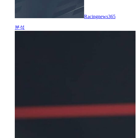
Racingnews365
분석