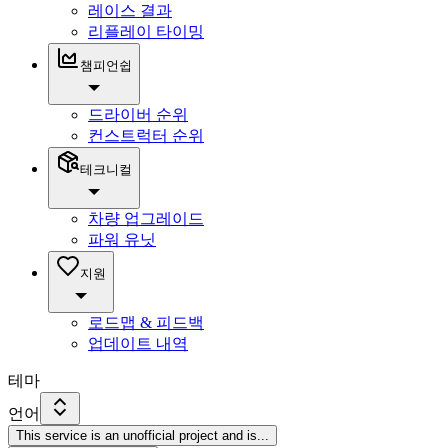
레이스 결과
리플레이 타이밍
챔피언쉽
드라이버 순위
컨스트럭터 순위
테크니컬
차량 업그레이드
파워 유닛
지원
로드맵 & 피드백
업데이트 내역
테마
언어
This service is an unofficial project and is
...