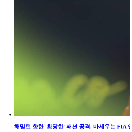
해밀턴 향한 '황당한' 패션 공격, 바세우는 FIA