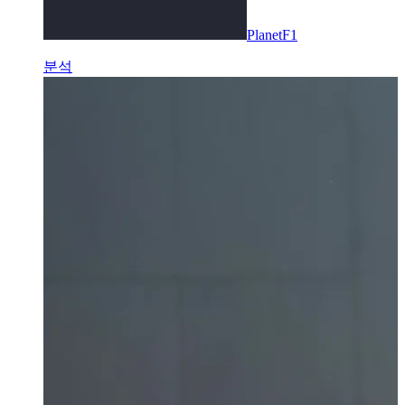
PlanetF1
분석