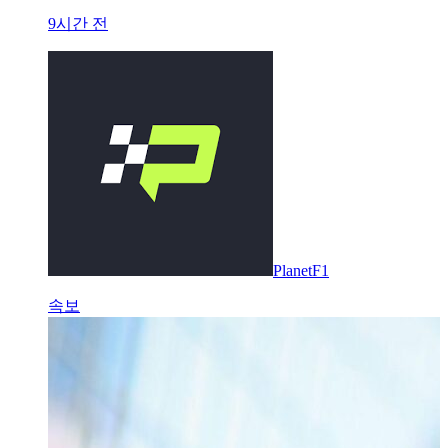
9시간 전
PlanetF1
속보