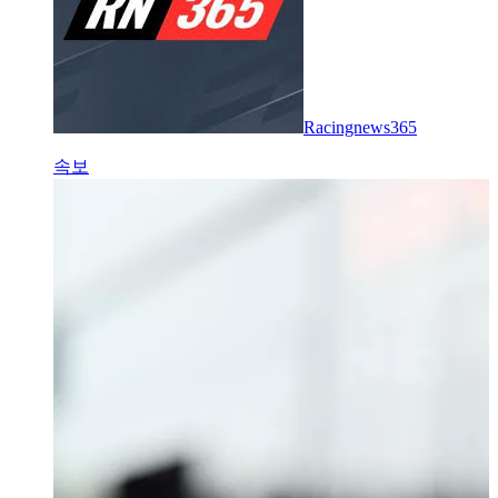
Racingnews365
속보