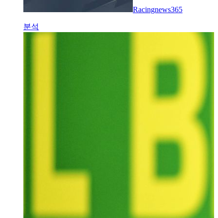
Racingnews365
분석