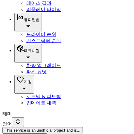
레이스 결과
리플레이 타이밍
챔피언쉽
드라이버 순위
컨스트럭터 순위
테크니컬
차량 업그레이드
파워 유닛
지원
로드맵 & 피드백
업데이트 내역
테마
언어
This service is an unofficial project and is
...