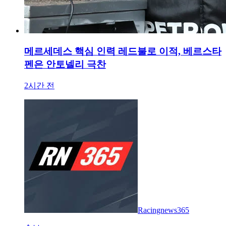
메르세데스 핵심 인력 레드불로 이적, 베르스타
펜은 안토넬리 극찬
2시간 전
Racingnews365