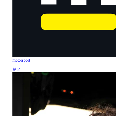
motorsport
분석