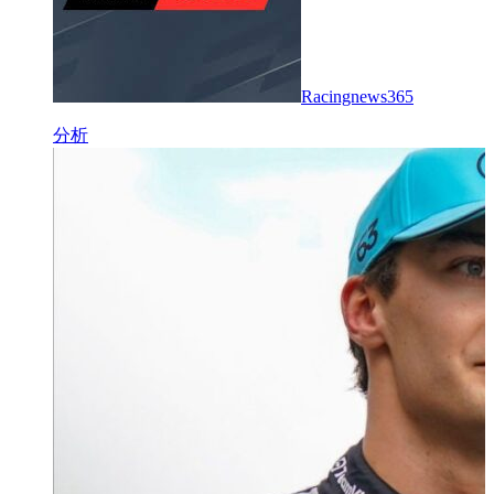
Racingnews365
分析