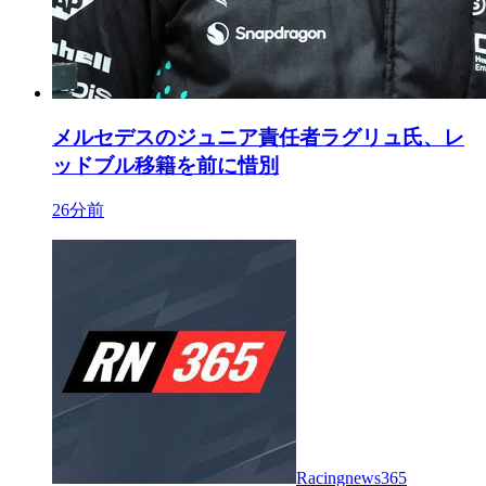
メルセデスのジュニア責任者ラグリュ氏、レ
ッドブル移籍を前に惜別
26分前
Racingnews365