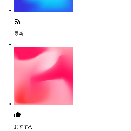
最新
おすすめ