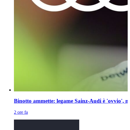
Binotto ammette: legame Sainz-Audi è 'ovvio', m
2 ore fa