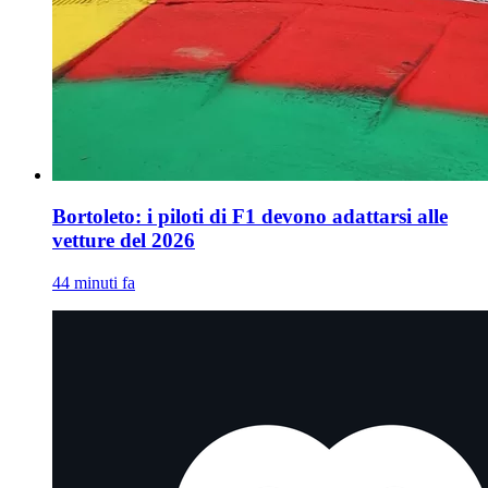
Bortoleto: i piloti di F1 devono adattarsi alle
vetture del 2026
44 minuti fa