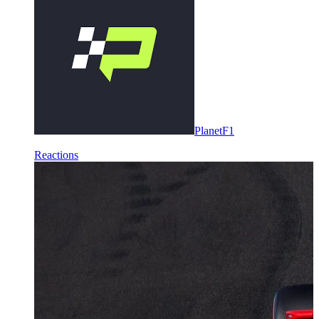
PlanetF1
Reactions