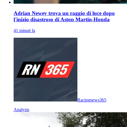
Adrian Newey trova un raggio di luce dopo
l'inizio disastroso di Aston Martin-Honda
41 minuti fa
Racingnews365
Analysis