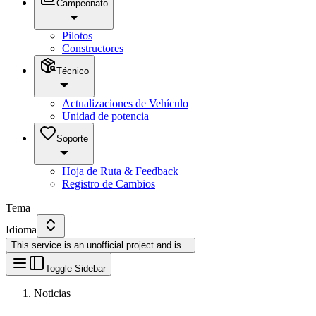
Campeonato
Pilotos
Constructores
Técnico
Actualizaciones de Vehículo
Unidad de potencia
Soporte
Hoja de Ruta & Feedback
Registro de Cambios
Tema
Idioma
This service is an unofficial project and is
...
Toggle Sidebar
Noticias