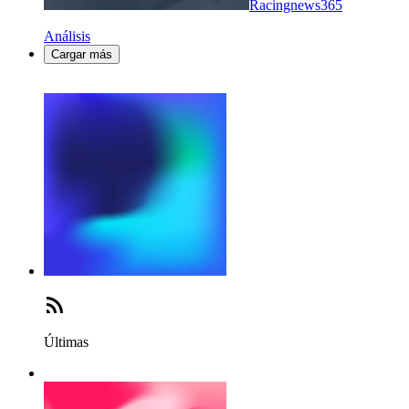
Racingnews365
Análisis
Cargar más
Últimas