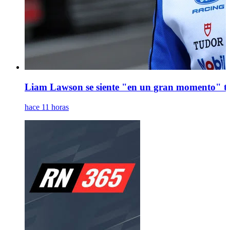
Liam Lawson se siente "en un gran momento" tra
hace 11 horas