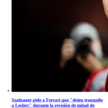
Szafnauer pide a Ferrari que "dejen tranquilo
a Leclerc" durante la revisión de mitad de