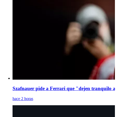
Szafnauer pide a Ferrari que "dejen tranquilo a
hace 2 horas