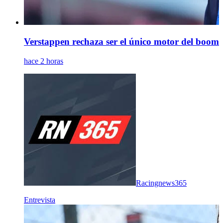
Verstappen rechaza ser el único motor del boom d
hace 2 horas
Racingnews365
Entrevista