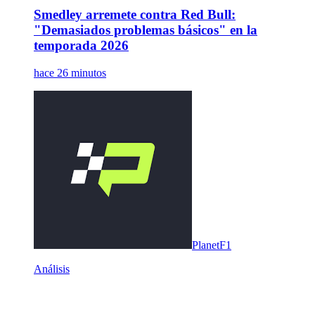
Smedley arremete contra Red Bull:
"Demasiados problemas básicos" en la
temporada 2026
hace 26 minutos
PlanetF1
Análisis