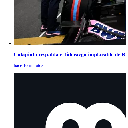
Colapinto respalda el liderazgo implacable de Bri
hace 16 minutos