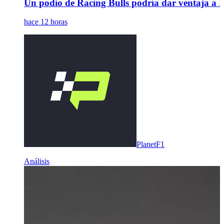
Un podio de Racing Bulls podría dar ventaja a 
hace 12 horas
PlanetF1
Análisis