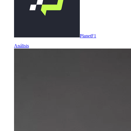
PlanetF1
Análisis