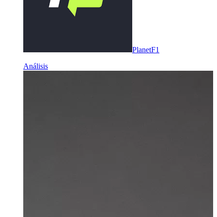
PlanetF1
Análisis