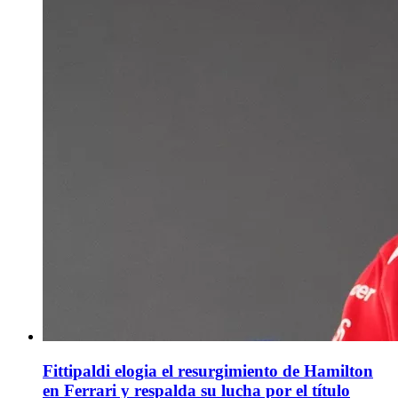
Fittipaldi elogia el resurgimiento de Hamilton
en Ferrari y respalda su lucha por el título