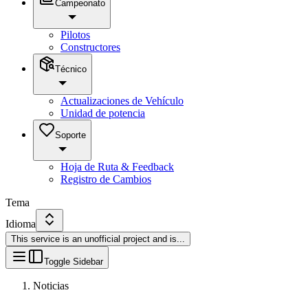
Campeonato
Pilotos
Constructores
Técnico
Actualizaciones de Vehículo
Unidad de potencia
Soporte
Hoja de Ruta & Feedback
Registro de Cambios
Tema
Idioma
This service is an unofficial project and is
...
Toggle Sidebar
Noticias