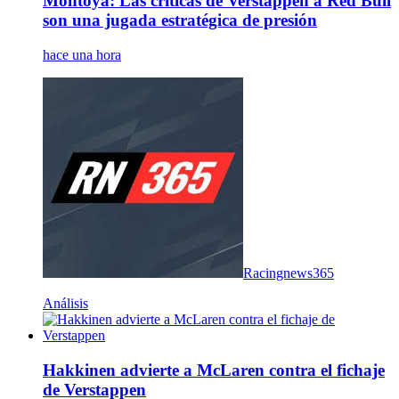
Montoya: Las críticas de Verstappen a Red Bull
son una jugada estratégica de presión
hace una hora
Racingnews365
Análisis
Hakkinen advierte a McLaren contra el fichaje
de Verstappen