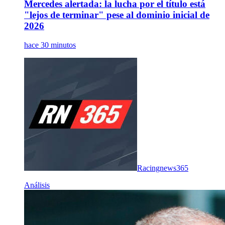
Mercedes alertada: la lucha por el título está
"lejos de terminar" pese al dominio inicial de
2026
hace 30 minutos
Racingnews365
Análisis