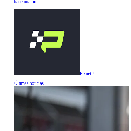
hace una hora
PlanetF1
Últimas noticias