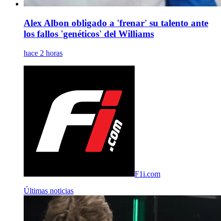
Alex Albon obligado a 'frenar' su talento ante
los fallos 'genéticos' del Williams
hace 2 horas
F1i.com
Últimas noticias