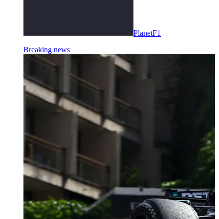
PlanetF1
Breaking news