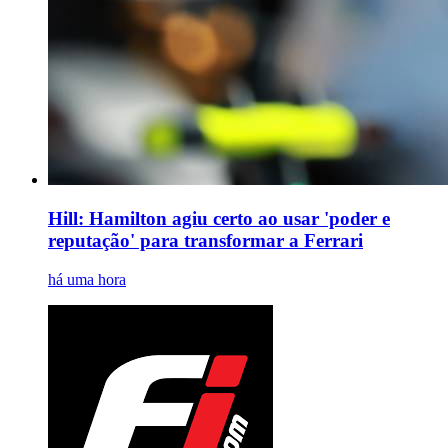
Hill: Hamilton agiu certo ao usar 'poder e
reputação' para transformar a Ferrari
há uma hora