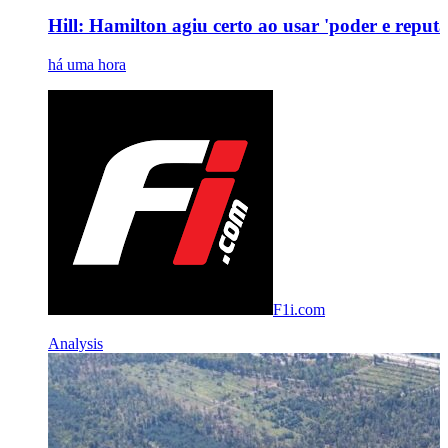
Hill: Hamilton agiu certo ao usar 'poder e reput
há uma hora
F1i.com
Analysis