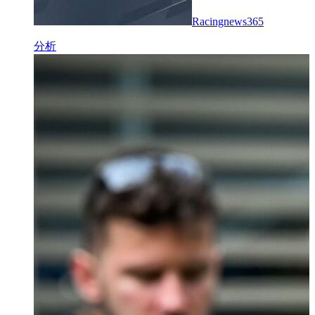
Racingnews365
分析