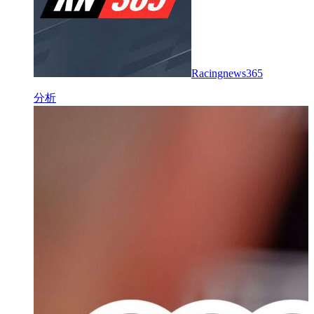
Racingnews365
分析