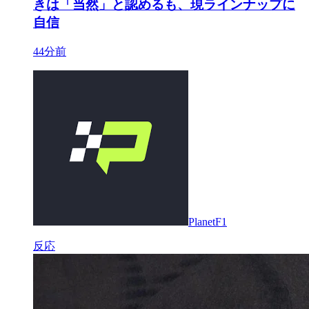
きは「当然」と認めるも、現ラインナップに
自信
44分前
PlanetF1
反応