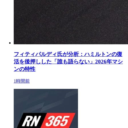
フィティパルディ氏が分析：ハミルトンの復
活を後押しした「誰も語らない」2026年マシ
ンの特性
1時間前