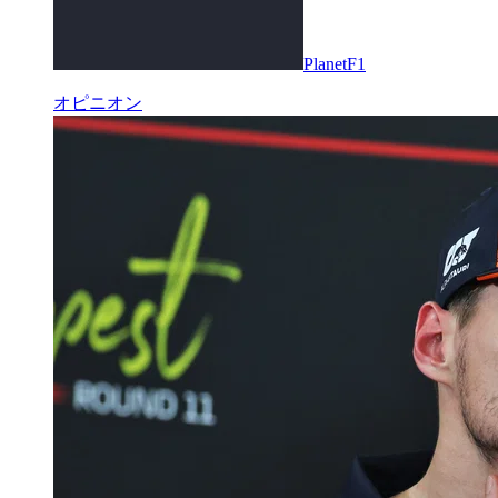
PlanetF1
オピニオン