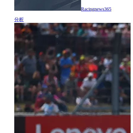
Racingnews365
分析