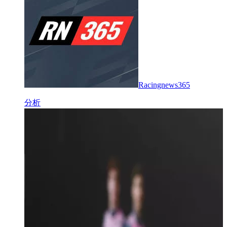
Racingnews365
分析