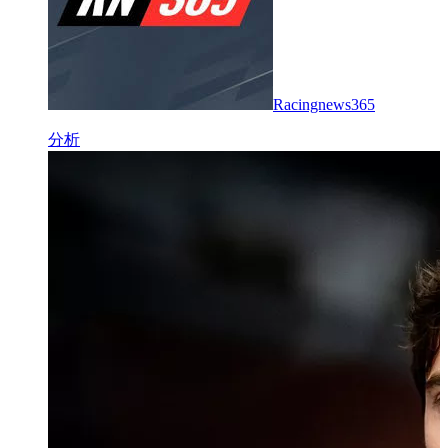
Racingnews365
分析