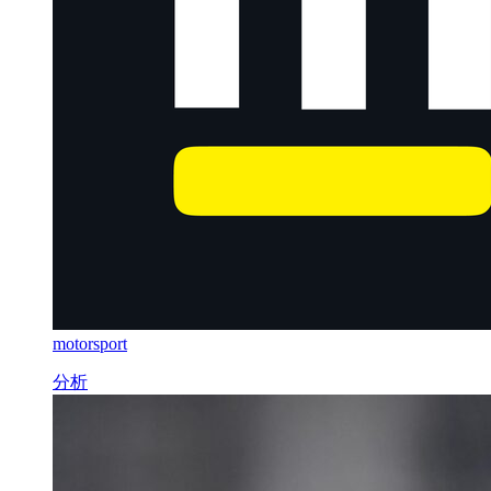
motorsport
分析