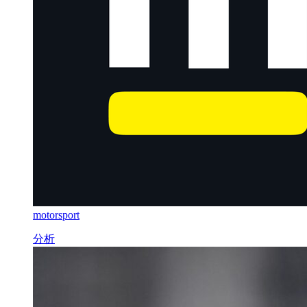
motorsport
分析