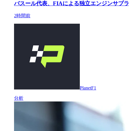
バスール代表、FIAによる独立エンジンサプ
2時間前
PlanetF1
分析