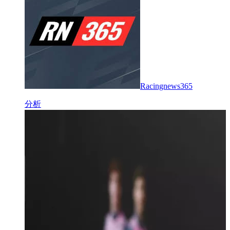
Racingnews365
分析