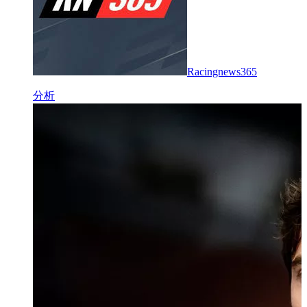
Racingnews365
分析