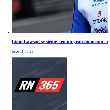
Liam Lawson se siente "en un gran momento" tra
hace 11 horas