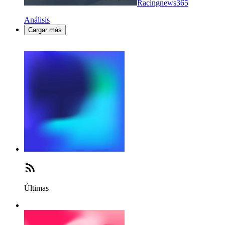
Racingnews365
Análisis
Cargar más
Últimas