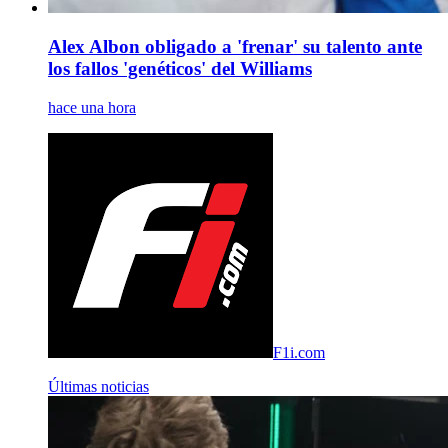
Alex Albon obligado a 'frenar' su talento ante
los fallos 'genéticos' del Williams
hace una hora
F1i.com
Últimas noticias