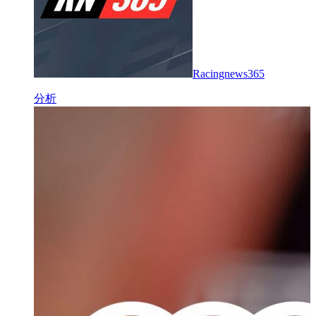
Racingnews365
分析