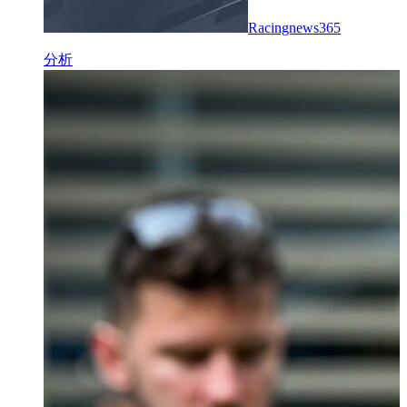
Racingnews365
分析