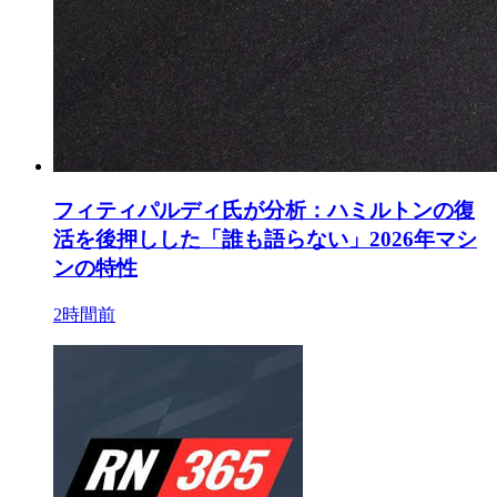
フィティパルディ氏が分析：ハミルトンの復
活を後押しした「誰も語らない」2026年マシ
ンの特性
2時間前