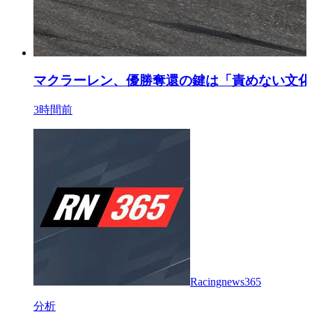
マクラーレン、優勝奪還の鍵は「責めない文化
3時間前
Racingnews365
分析