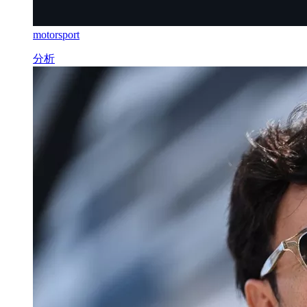
motorsport
分析