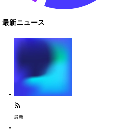
最新ニュース
最新