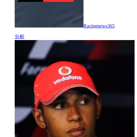
Racingnews365
分析