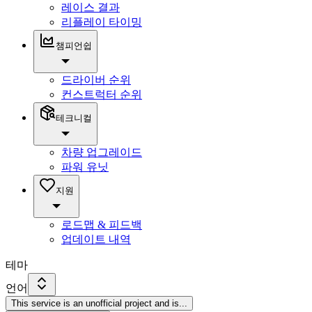
레이스 결과
리플레이 타이밍
챔피언쉽
드라이버 순위
컨스트럭터 순위
테크니컬
차량 업그레이드
파워 유닛
지원
로드맵 & 피드백
업데이트 내역
테마
언어
This service is an unofficial project and is
...