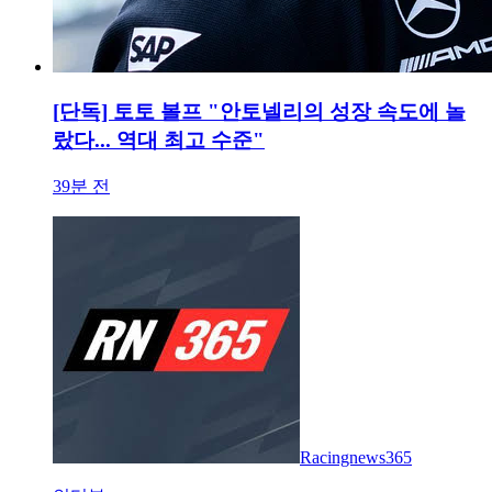
[단독] 토토 볼프 "안토넬리의 성장 속도에 놀
랐다... 역대 최고 수준"
39분 전
Racingnews365