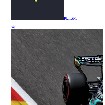
PlanetF1
속보