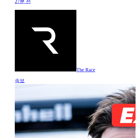
27분 전
The Race
속보