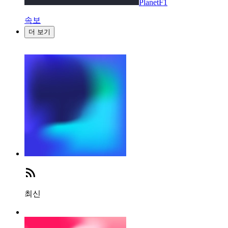
PlanetF1
속보
더 보기
최신