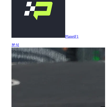
PlanetF1
분석