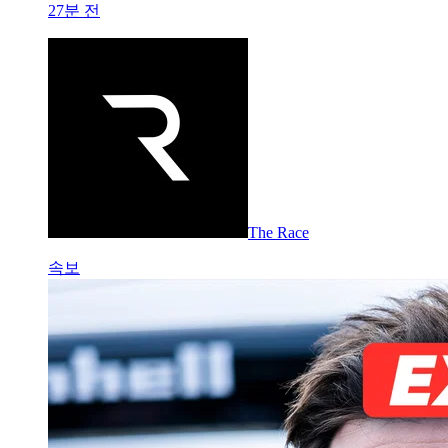
27분 전
The Race
속보