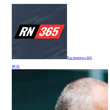
Racingnews365
분석