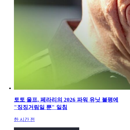
토토 울프, 페라리의 2026 파워 유닛 불평에
"징징거림일 뿐" 일침
한 시간 전