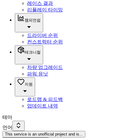
레이스 결과
리플레이 타이밍
챔피언쉽
드라이버 순위
컨스트럭터 순위
테크니컬
차량 업그레이드
파워 유닛
지원
로드맵 & 피드백
업데이트 내역
테마
언어
This service is an unofficial project and is
...