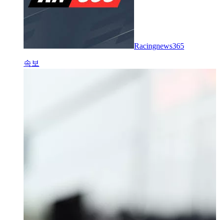
Racingnews365
속보