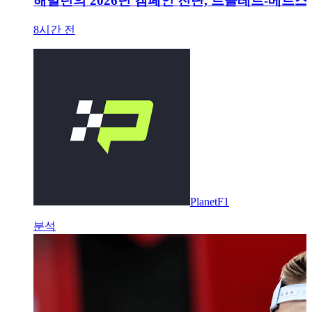
해밀턴의 2026년 캠페인 진단, 르클레르-베르스
8시간 전
PlanetF1
분석