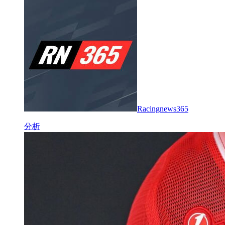
Racingnews365
分析