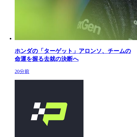
ホンダの「ターゲット」アロンソ、チームの
命運を握る去就の決断へ
20分前