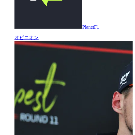
PlanetF1
オピニオン